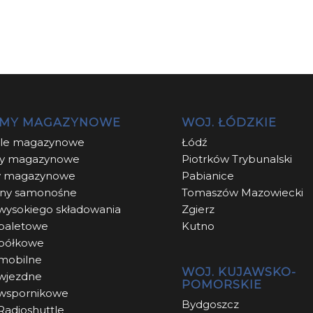
EMY MAGAZYNOWE
WOJ. ŁÓDZKIE
ole magazynowe
Łódź
y magazynowe
Piotrków Trybunalski
y magazynowe
Pabianice
ny samonośne
Tomaszów Mazowiecki
wysokiego składowania
Zgierz
paletowe
Kutno
 półkowe
mobilne
WOJ. KUJAWSKO-
wjezdne
POMORSKIE
 wspornikowe
Bydgoszcz
Radioshuttle