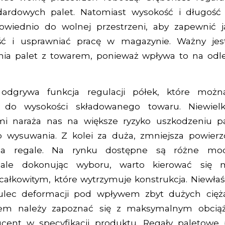
dardowych palet. Natomiast wysokość i długoś
wiednio do wolnej przestrzeni, aby zapewnić j
ość i usprawniać pracę w magazynie. Ważny jes
a palet z towarem, ponieważ wpływa to na odl
ę odgrywa funkcja regulacji półek, które moż
 do wysokości składowanego towaru. Niewielk
i naraża nas na większe ryzyko uszkodzeniu p
 wysuwania. Z kolei za duża, zmniejsza powierz
na regale. Na rynku dostępne są różne mod
 ale dokonując wyboru, warto kierować się
całkowitym, które wytrzymuje konstrukcja. Niewłaś
ulec deformacji pod wpływem zbyt dużych cięża
em należy zapoznać się z maksymalnym obciąż
cent w specyfikacji produktu. Regały paletowe