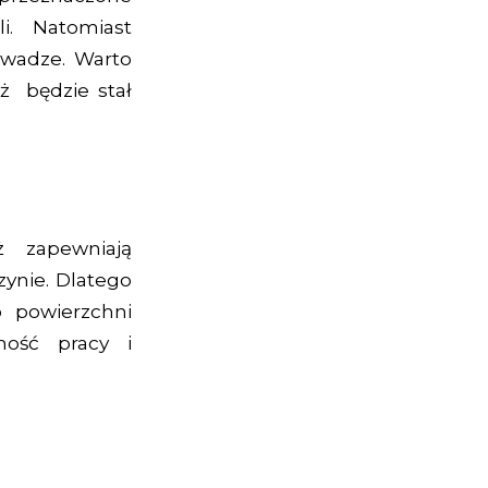
i. Natomiast
 wadze. Warto
eż będzie stał
ż zapewniają
ynie. Dlatego
 powierzchni
ność pracy i