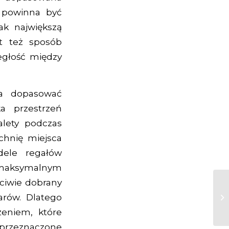
ć powinna być
ak największą
t też sposób
egłość między
na dopasować
a przestrzeń
alety podczas
chnię miejsca
ele regałów
 maksymalnym
ciwie dobrany
rów. Dlatego
eniem, które
 przeznaczone