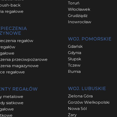
Toruń
 push-back
Włocławek
ia regałowe
Grudziądz
Inowrocław
PIECZENIA
ZYNOWE
WOJ. POMORSKIE
eczenia regałów
Gdańsk
regałów
Gdynia
regałowe
Słupsk
zenia przeciwpożarowe
Tczew
zenia magazynowe
Rumia
ce regałowe
WOJ. LUBUSKIE
ENTY REGAŁÓW
Zielona Góra
sy metalowe
Gorzów Wielkopolski
dy siatkowe
Nowa Sól
egałowe
Żary
iatkowe