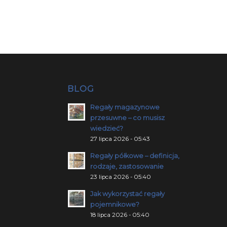
BLOG
Regały magazynowe
przesuwne – co musisz
wiedzieć?
27 lipca 2026 - 05:43
Regały półkowe – definicja,
rodzaje, zastosowanie
23 lipca 2026 - 05:40
Jak wykorzystać regały
pojemnikowe?
18 lipca 2026 - 05:40