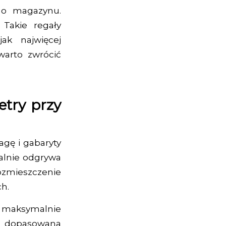
go magazynu.
Takie regały
ak najwięcej
arto zwrócić
etry przy
gę i gabaryty
alnie odgrywa
zmieszczenie
h.
 maksymalnie
u dopasowana