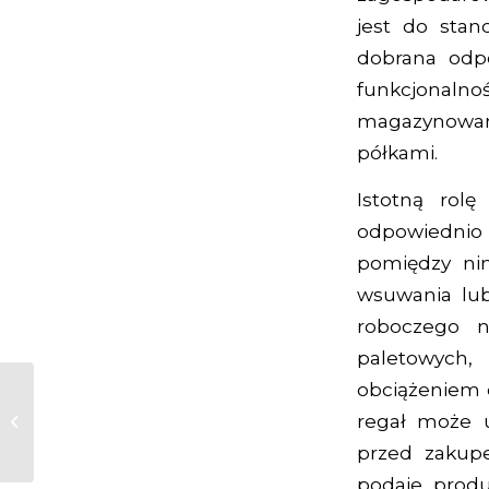
jest do stan
dobrana odpo
funkcjonaln
magazynowani
półkami.
Istotną rol
odpowiednio
pomiędzy nim
wsuwania lub
roboczego 
paletowych,
obciążeniem 
Mobilne regały
regał może 
magazynowe –
zalety rozwiązania
przed zakup
podaje produ