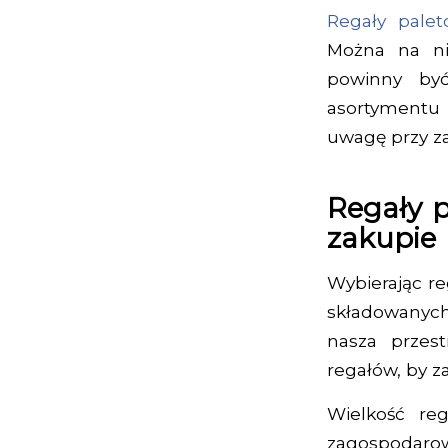
Regały pale
Można na ni
powinny być
asortymentu
uwagę przy z
Regały p
zakupie
Wybierając r
składowanych
nasza przes
regałów, by 
Wielkość re
zagospodaro