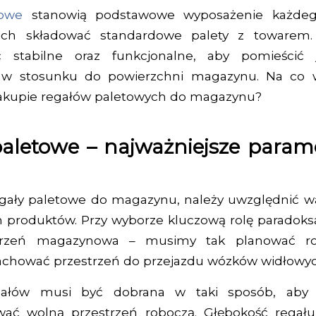
towe
stanowią podstawowe wyposażenie każde
ch składować standardowe palety z towarem. 
 stabilne oraz funkcjonalne, aby pomieścić j
 w stosunku do powierzchni magazynu. Na co w
akupie regałów paletowych do magazynu?
aletowe – najważniejsze param
egały paletowe do magazynu, należy uwzględnić wa
 produktów. Przy wyborze kluczową rolę paradoks
trzeń magazynowa – musimy tak planować ro
zachować przestrzeń do przejazdu wózków widłowyc
gałów musi być dobrana w taki sposób, aby
wać wolną przestrzeń roboczą. Głębokość regał