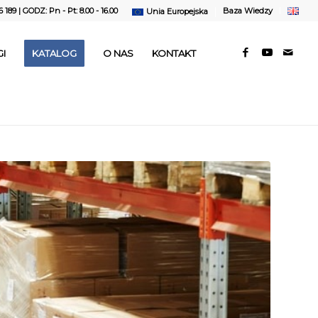
6 189
| GODZ: Pn - Pt: 8.00 - 16.00
Baza Wiedzy
Unia Europejska
I
KATALOG
O NAS
KONTAKT