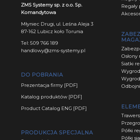
ZMS Systemy sp. z o.o. Sp.
Regały
Komandytowa
Akcesor
Młyniec Drugi, ul. Leśna Aleja 3
87-162 Lubicz koło Torunia
ZABEZ
MAGA
Tel:
509 766 189
Zabezpi
handlowy@zms-systemy.pl
Osłony 
Siatki 
Wygrod
DO POBRANIA
Wygrod
Prezentacja firmy [PDF]
Odbojni
Katalog produktów [PDF]
ELEM
Product Catalog ENG [PDF]
Trawer
Przegro
Półki r
PRODUKCJA SPECJALNA
Półki s