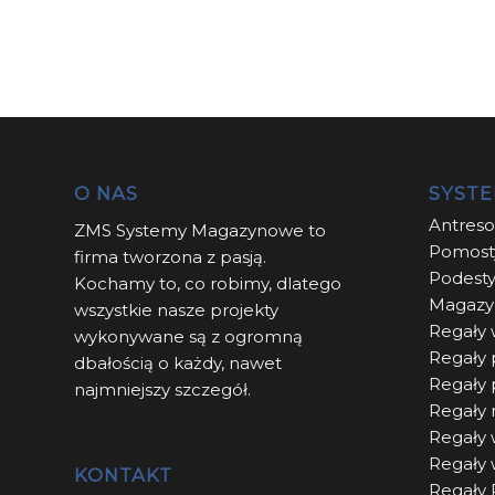
O NAS
SYST
Antres
ZMS Systemy Magazynowe to
Pomost
firma tworzona z pasją.
Podest
Kochamy to, co robimy, dlatego
Magazy
wszystkie nasze projekty
Regały 
wykonywane są z ogromną
Regały 
dbałością o każdy, nawet
Regały
najmniejszy szczegół.
Regały 
Regały 
Regały
KONTAKT
Regały 