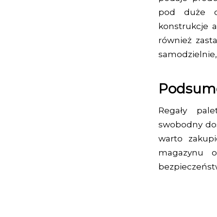
pod duże ob
konstrukcje 
również zasta
samodzielnie,
Podsum
Regały pale
swobodny dos
warto zakup
magazynu or
bezpieczeńs