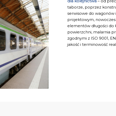
dla kolejnictwa
– od pre
taborze, poprzez konstru
serwisowe do wagonów 
projektowym, nowoczesn
elementów długości do 6
powierzchni, malarnia p
zgodnymi z ISO 9001, EN
jakość i terminowość reali