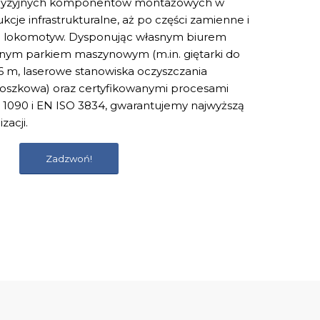
cyzyjnych komponentów montażowych w
kcje infrastrukturalne, aż po części zamienne i
i lokomotyw. Dysponując własnym biurem
ym parkiem maszynowym (m.in. giętarki do
 m, laserowe stanowiska oczyszczania
roszkowa) oraz certyfikowanymi procesami
 1090 i EN ISO 3834, gwarantujemy najwyższą
zacji.
Zadzwoń!