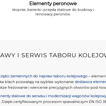
Elementy peronowe
stopnie, barierki i przęsła stalowe do budowy i
renowacji peronów.
AWY I SERWIS TABORU KOLEJ
części zamiennych do napraw taboru kolejowego
– element
bka blach pozwalają na szybkie wykonanie
dostawca element
kże frezowanie i wiercenie precyzyjnych otworów pod now
enty stalowe do serwisu i modernizacji wagonów kolejow
. Dzięki certyfikowanym procesom spawalniczym EN ISO 3834