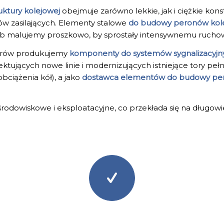
uktury kolejowej
obejmuje zarówno lekkie, jak i ciężkie kons
w zasilających. Elementy stalowe
do budowy peronów kol
lub malujemy proszkowo, by sprostały intensywnemu rucho
torów produkujemy
komponenty do systemów sygnalizacyjny
tujących nowe linie i modernizujących istniejące tory peł
ciążenia kół), a jako
dostawca elementów do budowy p
 środowiskowe i eksploatacyjne, co przekłada się na długo