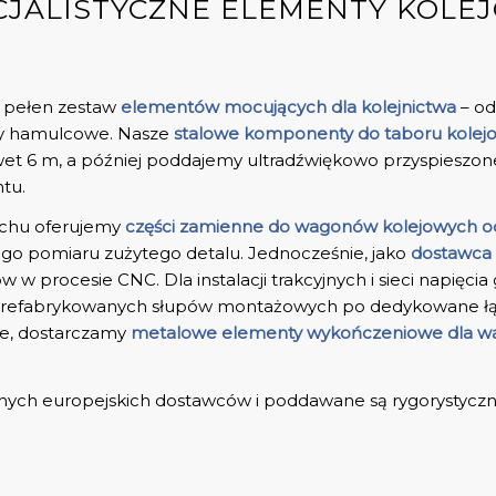
CJALISTYCZNE ELEMENTY KOLE
 pełen zestaw
elementów mocujących dla kolejnictwa
– od
y hamulcowe. Nasze
stalowe komponenty do taboru kole
awet 6 m, a później poddajemy ultradźwiękowo przyspiesz
tu.
uchu oferujemy
części zamienne do wagonów kolejowych o
go pomiaru zużytego detalu. Jednocześnie, jako
dostawca
w w procesie CNC. Dla instalacji trakcyjnych i sieci napięc
refabrykowanych słupów montażowych po dedykowane łączn
zne, dostarczamy
metalowe elementy wykończeniowe dla 
ych europejskich dostawców i poddawane są rygorystycznej