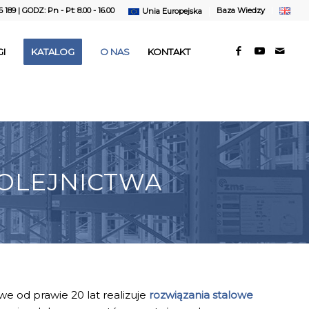
6 189
| GODZ: Pn - Pt: 8.00 - 16.00
Baza Wiedzy
Unia Europejska
I
KATALOG
O NAS
KONTAKT
OLEJNICTWA
 od prawie 20 lat realizuje
rozwiązania stalowe