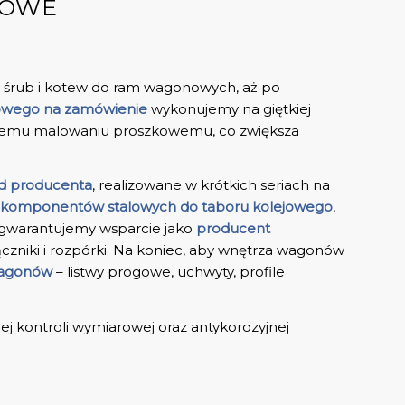
JOWE
 śrub i kotew do ram wagonowych, aż po
jowego na zamówienie
wykonujemy na giętkiej
onemu malowaniu proszkowemu, co zwiększa
d producenta
, realizowane w krótkich seriach na
 komponentów stalowych do taboru kolejowego
,
ia gwarantujemy wsparcie jako
producent
iki i rozpórki. Na koniec, aby wnętrza wagonów
wagonów
– listwy progowe, uchwyty, profile
 kontroli wymiarowej oraz antykorozyjnej