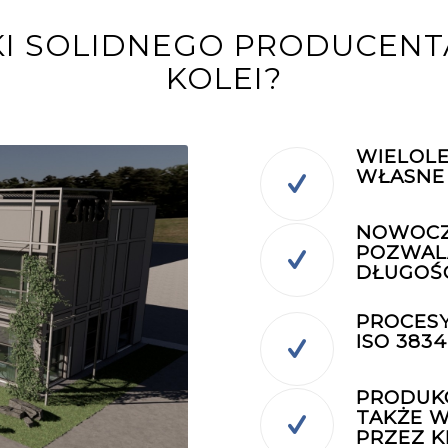
AKI SOLIDNEGO PRODUCEN
KOLEI?
WIELOLE
WŁASNE
NOWOCZ
POZWALA
DŁUGOŚC
PROCESY 
ISO 3834
PRODUKC
TAKŻE 
PRZEZ K