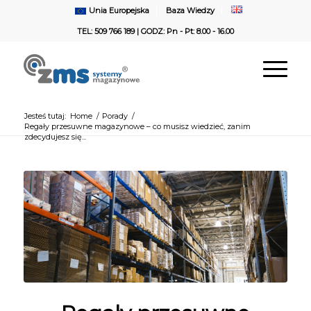
Unia Europejska
Baza Wiedzy
TEL: 509 766 189
| GODZ: Pn - Pt: 8.00 - 16.00
Jesteś tutaj:
Home
/
Porady
/
Regały przesuwne magazynowe – co musisz wiedzieć, zanim
zdecydujesz się...