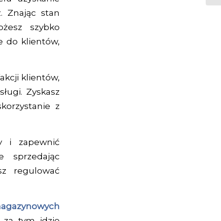
. Znając stan
ożesz szybko
 do klientów,
akcji klientów,
sługi. Zyskasz
korzystanie z
y i zapewnić
e sprzedając
sz regulować
magazynowych
za tym idzie