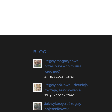
BLOG
Regały magazynowe
przesuwne – co musisz
wiedzieć?
27 lipca 2026 - 05:43
Regały półkowe – definicja,
rodzaje, zastosowanie
23 lipca 2026 - 05:40
Jak wykorzystać regały
pojemnikowe?