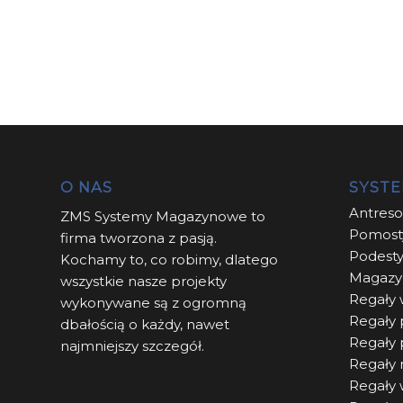
O NAS
SYST
Antres
ZMS Systemy Magazynowe to
Pomost
firma tworzona z pasją.
Podest
Kochamy to, co robimy, dlatego
Magazy
wszystkie nasze projekty
Regały 
wykonywane są z ogromną
Regały 
dbałością o każdy, nawet
Regały
najmniejszy szczegół.
Regały 
Regały 