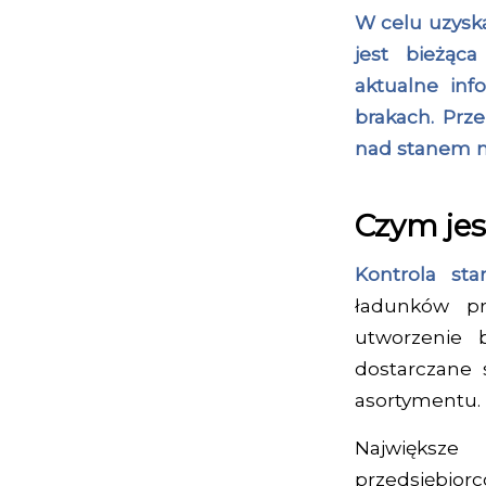
W celu uzysk
jest bieżąc
aktualne in
brakach. Prze
nad stanem
Czym je
Kontrola s
ładunków p
utworzenie b
dostarczane 
asortymentu.
Największ
przedsiębior