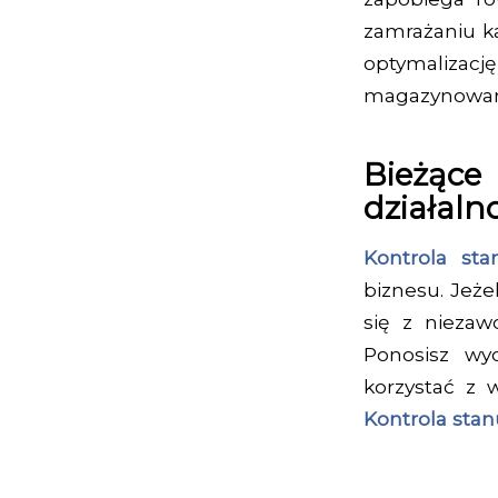
zamrażaniu k
optymalizację
magazynowan
Bieżące
działal
Kontrola s
biznesu. Jeże
się z niezaw
Ponosisz wy
korzystać z
Kontrola st