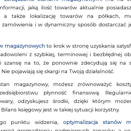
nformacji, jaką ilość towarów aktualnie posiadasz
 a także lokalizację towarów na półkach, m
zamówienia i w dynamiczny sposób dostarczać je
nów magazynowych
to krok w stronę uzyskania satysf
adowoleni z szybkiej, terminowej i bezbłędnej ob
 i szansę na to, że ponownie zdecydują się na s
Nie pojawiają się skargi na Twoją działalność.
 stan magazynowy, możesz zrównoważyć koszt
edsiębiorstwu płynność finansową. Regularni
owary, odzyskujesz środki, dzięki którym może
Bilans księgowy jest w takiej sytuacji korzystny.
ego punktu widzenia,
optymalizacja stanów 
ównież gromadzeniu nadmiernych zapasów, a co 