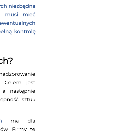
ych niezbędna
ca musi mieć
ewentualnych
pełną kontrolę
ch?
nadzorowanie
 Celem jest
, a następnie
tępność sztuk
ych
ma dla
tów. Firmy te