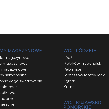
EMY MAGAZYNOWE
WOJ. ŁÓDZKIE
ole magazynowe
Łódź
y magazynowe
Piotrków Trybunalski
y magazynowe
Pabianice
ny samonośne
Tomaszów Mazowiecki
wysokiego składowania
Zgierz
paletowe
Kutno
 półkowe
mobilne
WOJ. KUJAWSKO-
wjezdne
POMORSKIE