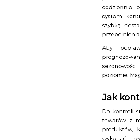
codziennie 
system kont
szybką dost
przepełnieni
Aby popraw
prognozowa
sezonowość 
poziomie. Mag
Jak kon
Do kontroli 
towarów z ma
produktów, 
wykonać rę