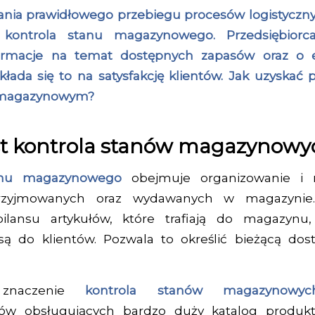
ania prawidłowego przebiegu procesów logistyczn
a kontrola stanu magazynowego. Przedsiębior
formacje na temat dostępnych zapasów oraz o 
kłada się to na satysfakcję klientów. Jak uzyskać 
 magazynowym?
st kontrola stanów magazynowy
tanu magazynowego
obejmuje organizowanie i 
rzyjmowanych oraz wydawanych w magazynie.
ilansu artykułów, które trafiają do magazynu
są do klientów. Pozwala to określić bieżącą dos
e znaczenie
kontrola stanów magazynow
ców obsługujących bardzo duży katalog produk