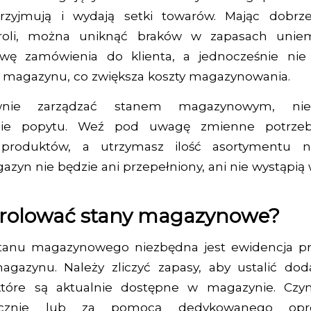
przyjmują i wydają setki towarów. Mając dobrz
roli, można uniknąć braków w zapasach uniemo
awę zamówienia do klienta, a jednocześnie nie
a magazynu, co zwiększa koszty magazynowania.
nie zarządzać stanem magazynowym, nie
nie popytu. Weź pod uwagę zmienne potrzeb
produktów, a utrzymasz ilość asortymentu 
azyn nie będzie ani przepełniony, ani nie wystąpią 
trolować stany magazynowe?
stanu magazynowego niezbędna jest ewidencja pr
gazynu. Należy zliczyć zapasy, aby ustalić dod
które są aktualnie dostępne w magazynie. Czy
cznie lub za pomocą dedykowanego opro