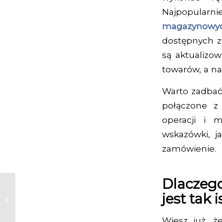
Najpopularn
magazynow
dostępnych za
są aktualizo
towarów, a na
Warto zadbać
połączone z
operacji i m
wskazówki, j
zamówienie.
Dlaczeg
Półki magazynowe –
jest tak 
jakie towary można
w nich
magazynować?
Wiesz już, 