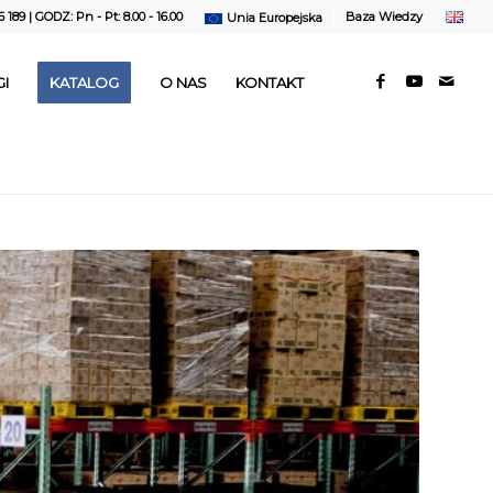
6 189
| GODZ: Pn - Pt: 8.00 - 16.00
Baza Wiedzy
Unia Europejska
I
KATALOG
O NAS
KONTAKT