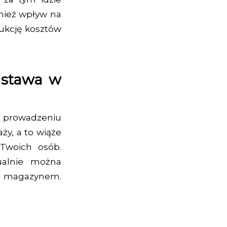
nież wpływ na
dukcję kosztów
dstawa w
 prowadzeniu
ży, a to wiąże
 Twoich osób.
ualnie można
a magazynem.