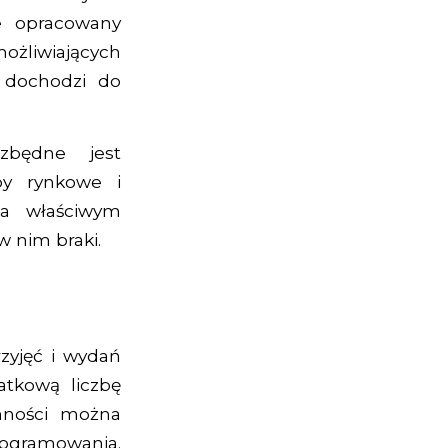
e opracowany
żliwiających
 dochodzi do
zbędne jest
y rynkowe i
na właściwym
w nim braki.
zyjęć i wydań
atkową liczbę
nności można
gramowania.