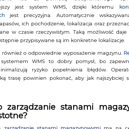
iejszy jest system WMS, dzięki któremu
kon
ych
jest precyzyjna. Automatycznie wskazywana
pasów, ich pochodzenie, lokalizacja oraz przezna
wane w czasie rzeczywistym. Taką możliwość daje 
stępnie przypisywane są im konkretne lokalizacje.
 również o odpowiednie wyposażenie magzynu.
R
 systemem WMS to dobry pomysł, bo zapewni
inimalizują ryzyko popełnienia błędów. Opera
aką trasę powinien pokonać, aby jak najszybciej
o zarządzanie stanami maga
istotne?
że
zarządzanie stanami magazynowymi
ma na ce