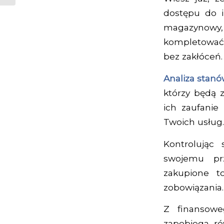
dostępu do i
magazynowy,
kompletować 
bez zakłóceń.
Analiza sta
którzy będą z
ich zaufanie
Twoich usług. 
Kontrolując
swojemu prz
zakupione t
zobowiązania. 
Z finansow
zapobiega r