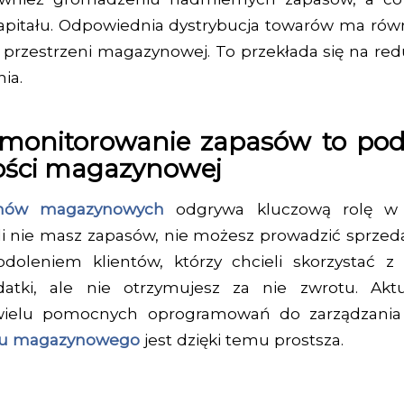
apitału. Odpowiednia dystrybucja towarów ma rów
 przestrzeni magazynowej. To przekłada się na re
ia.
 monitorowanie zapasów to po
ności magazynowej
tanów magazynowych
odgrywa kluczową rolę w
li nie masz zapasów, nie możesz prowadzić sprzeda
odoleniem klientów, którzy chcieli skorzystać z
datki, ale nie otrzymujesz za nie zwrotu. Akt
 wielu pomocnych oprogramowań do zarządzani
anu magazynowego
jest dzięki temu prostsza.